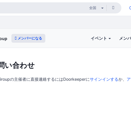
イベント
メン
メンバーになる
roup
問い合わせ
ser Groupの主催者に直接連絡するにはDoorkeeperに
サインインする
か、
ア